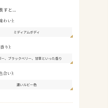
すと...
味わい):
ミディアムボディ
香り):
パー、ブラックベリー、甘草といった香り
色合い):
濃いルビー色