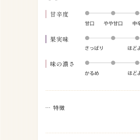
甘辛度
果実味
味の濃さ
特徴