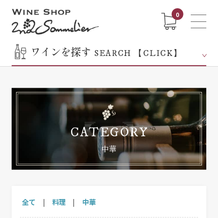
0
ワインを探す
SEARCH 【CLICK】
CATEGORY
中華
全て
|
料理
|
中華