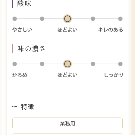
酸味
味の濃さ
特徴
業務用